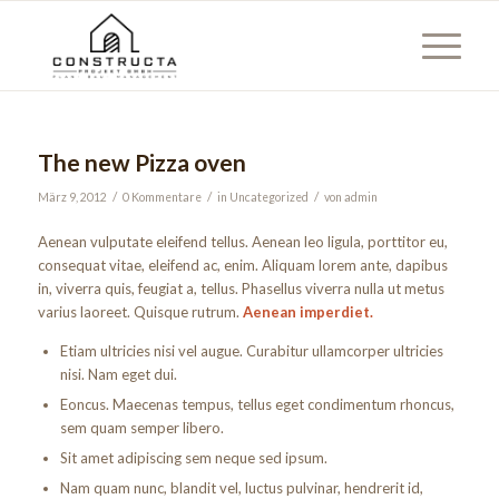
The new Pizza oven
/
/
/
März 9, 2012
0 Kommentare
in
Uncategorized
von
admin
Aenean vulputate eleifend tellus. Aenean leo ligula, porttitor eu,
consequat vitae, eleifend ac, enim. Aliquam lorem ante, dapibus
in, viverra quis, feugiat a, tellus. Phasellus viverra nulla ut metus
varius laoreet. Quisque rutrum.
Aenean imperdiet.
Etiam ultricies nisi vel augue. Curabitur ullamcorper ultricies
nisi. Nam eget dui.
Eoncus. Maecenas tempus, tellus eget condimentum rhoncus,
sem quam semper libero.
Sit amet adipiscing sem neque sed ipsum.
Nam quam nunc, blandit vel, luctus pulvinar, hendrerit id,