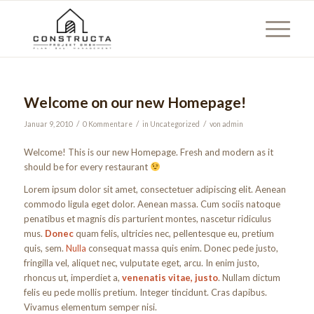
Welcome on our new Homepage!
/
/
/
Januar 9, 2010
0 Kommentare
in
Uncategorized
von
admin
Welcome! This is our new Homepage. Fresh and modern as it
should be for every restaurant
Lorem ipsum dolor sit amet, consectetuer adipiscing elit. Aenean
commodo ligula eget dolor. Aenean massa. Cum sociis natoque
penatibus et magnis dis parturient montes, nascetur ridiculus
mus.
Donec
quam felis, ultricies nec, pellentesque eu, pretium
quis, sem.
Nulla
consequat massa quis enim. Donec pede justo,
fringilla vel, aliquet nec, vulputate eget, arcu. In enim justo,
rhoncus ut, imperdiet a,
venenatis vitae, justo
. Nullam dictum
felis eu pede mollis pretium. Integer tincidunt. Cras dapibus.
Vivamus elementum semper nisi.